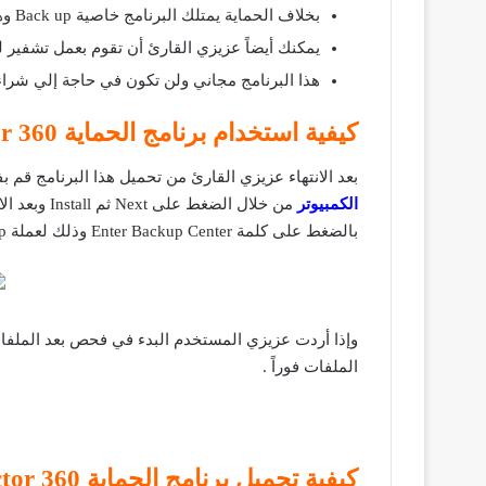
بخلاف الحماية يمتلك البرنامج خاصية Back up وهي تساعدك في الحفاظ على ملفاتك من أن تدمر بواسطة الفيروسات من خلال القيام بعمل نسخ احتياطية لها .
يمكنك أيضاً عزيزي القارئ أن تقوم بعمل تشفير لملفاتك من خلال استخدام ميزة iles
هذا البرنامج مجاني ولن تكون في حاجة إلي شراءه 
كيفية استخدام برنامج الحماية Document Protector 360
بعد الانتهاء عزيزي القارئ من تحميل هذا البرنامج قم 
الكمبيوتر
بالضغط على كلمة Enter Backup Center وذلك لعملة Backup للملفات التي تخاف على فقدانها.
الملفات فوراً .
كيفية تحميل برنامج الحماية Document Protector 360