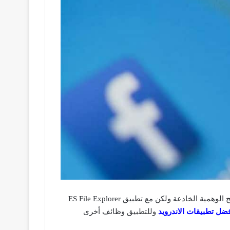
حيث أصبح الموضوع أسهل بكثير فلا داعي للقلق ولا داعى لاستخدام تطبيقات أخري لفعل هذا الأمر حتي لا تقع في مصيدة البرامج الوهمية الخادعة ولكن مع تطبيق ES File Explorer
ضل تطبيقات الاندرويد
وللتطبيق وظائف أخرى