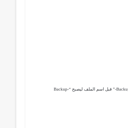
نضغط على “msgtore.db.crypt8” مطولاً ثم بتعديل اسم الملف من العلامة الموجودة بجوار رقم 2 بالصورة ونضيف كلمة “Backup-” قبل اسم الملف ليصبح “Backup-