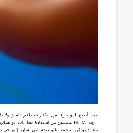
File Manager ستتمكن من استعادة محادثات الواتساب المحذوفة ولن تفقد رسائل أو أي رسالة محذوفة لديك حيث انه واحد من
متعددة ولكن سنختص بالوظيفة التي أشارنا إليها في بد