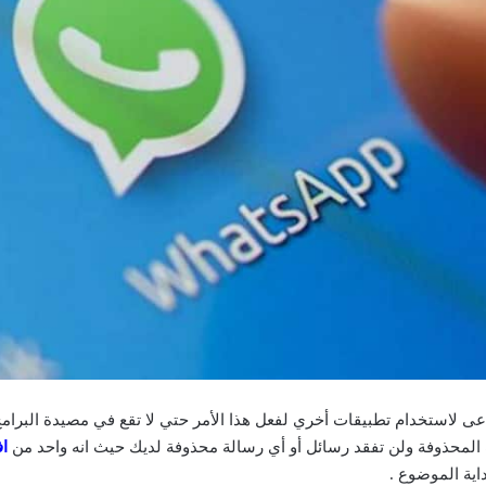
اف
اية الموضوع .