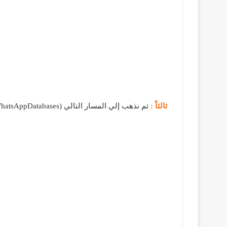
ثالثاً :
ثم نذهب إلي المسار التالي (SdcardWhatsAppDatabases) كما بالصورة حتى نذهب إلي المكان الذي يتم فيه تخزين نسخة احتياطية للمحادثات كما بالصورة التالية :