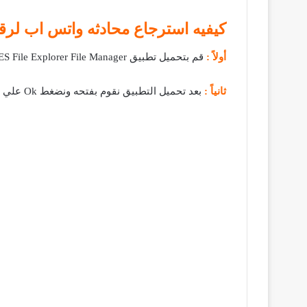
كيفيه استرجاع محادثه واتس اب لرق
أولاً :
قم بتحميل تطبيق ES File Explorer File Manager علي هاتفك (ستجد رابط التحميل اسفل المقال) .
ثانياً :
بعد تحميل التطبيق نقوم بفتحه ونضغط Ok علي الاختيار الافتراضي ليبدأ العمل على التطبيق كما بالصورة التالية :