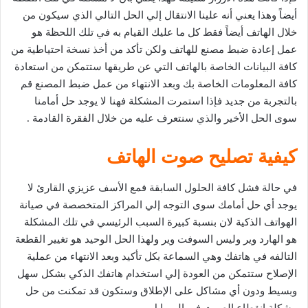
أيضاً وهذا يعني أنه علينا الانتقال إلي الحل التالي الذي سيكون من
خلال الهاتف أيضاً فقط كل ما عليك القيام به في تلك اللحظة هو
عمل إعادة ضبط مصنع للهاتف ولكن تأكد من أخذ نسخة احتياطية من
كافة البيانات الخاصة بالهاتف التي عن طريقها ستتمكن من استعادة
كافة المعلومات الخاصة بك وبعد الانتهاء من عمل ضبط المصنع قم
بالتجربة من جديد فإذا استمرت المشكلة فهنا لا يوجد حل أمامنا
سوى الحل الأخير والذي سنتعرف عليه من خلال الفقرة القادمة .
كيفية تصليح صوت الهاتف
في حالة فشل كافة الحلول السابقة فمع الأسف عزيزي القارئ لا
يوجد أي حل أمامك سوى التوجه إلي المراكز المتخصصة في صيانة
الهواتف الذكية لان بنسبة كبيرة السبب الرئيسي في تلك المشكلة
هو الهارد وير وليس السوفت وير ولهذا الحل الوحيد هو تغيير القطعة
التالفه في هاتفك وهي السماعة بكل تأكيد وبعد الانتهاء من عملية
الإصلاح ستتمكن من العودة إلي استخدام هاتفك الذكي بشكل سهل
وبسيط ودون أي مشاكل على الإطلاق وستكون قد تمكنت من حل
مشكلة انقطاع الصوت في الموبايل .