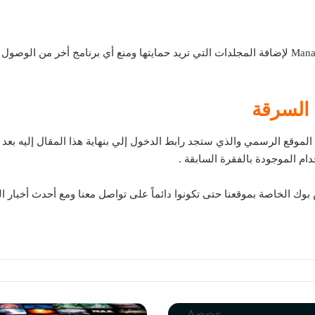
فقط كل ما عليك فعله هو الضغط على كلمة Manage Folder لإضافة المجلدات التي تريد حمايتها ومنع أ
 السرقة
 بوك الخاصة بموقعنا حتى تكونوا دائماً على تواصل معنا ومع أحدث أخبار الت
افضل