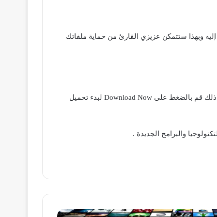
ي برنامج أخر من الوصول إليه وبهذا ستتمكن عزيزي القارئ من حماية ملفاتك
أصدقائي الأعزاء البرنامج متاح مجاناً للتحميل من خلال الموقع الرسمي والذي ستجد رابط الدخول إلي بنهاية هذا المقال إليه بعد ذلك قم بالضغط على Download Now لبدء تحميل
كنولوجيا والبرامج الجديدة .