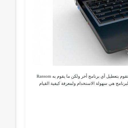
فهذا البرنامج الرائع لا يعيق عملية استخدام أي برنامج أو أداة على حاسوبك وذلك ما يميزه حقاً عن غيره من برامج الحماية والتي تقوم بتعطيل أي برنامج أخر ولكن ما يقوم به Ransom
البرنامج هي سهولة الاستخدام ولمعرفة كيفية القيام