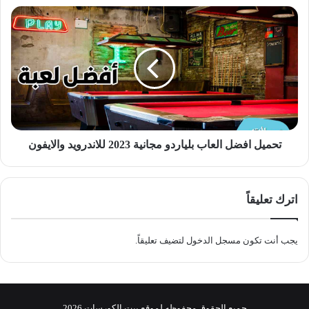
بدون
تحميل
برامج
افضل
العاب
بلياردو
مجانية
2023
للاندرويد
والايفون
تحميل افضل العاب بلياردو مجانية 2023 للاندرويد والايفون
اترك تعليقاً
يجب أنت تكون
مسجل الدخول
لتضيف تعليقاً.
جميع الحقوق محفوظه لموقع
بيت الكورسات
2026