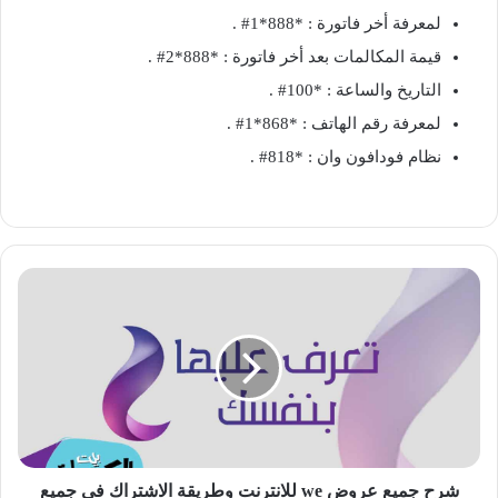
لمعرفة أخر فاتورة : *888*1# .
قيمة المكالمات بعد أخر فاتورة : *888*2# .
التاريخ والساعة : *100# .
لمعرفة رقم الهاتف : *868*1# .
نظام فودافون وان : *818# .
شرح
جميع
عروض
we
للانترنت
وطريقة
الاشتراك
في
جميع
السرعات
شرح جميع عروض we للانترنت وطريقة الاشتراك في جميع