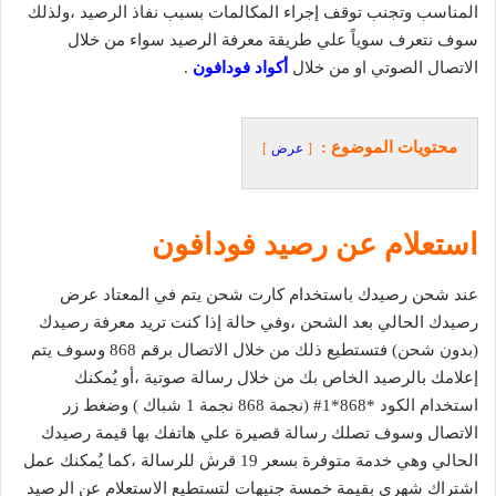
المناسب وتجنب توقف إجراء المكالمات بسبب نفاذ الرصيد ،ولذلك
سوف نتعرف سوياً علي طريقة معرفة الرصيد سواء من خلال
الاتصال الصوتي او من خلال
أكواد فودافون
.
محتويات الموضوع :
عرض
استعلام عن رصيد فودافون
عند شحن رصيدك باستخدام كارت شحن يتم في المعتاد عرض
رصيدك الحالي بعد الشحن ،وفي حالة إذا كنت تريد معرفة رصيدك
(بدون شحن) فتستطيع ذلك من خلال الاتصال برقم 868 وسوف يتم
إعلامك بالرصيد الخاص بك من خلال رسالة صوتية ،أو يُمكنك
استخدام الكود *868*1# (نجمة 868 نجمة 1 شباك ) وضغط زر
الاتصال وسوف تصلك رسالة قصيرة علي هاتفك بها قيمة رصيدك
الحالي وهي خدمة متوفرة بسعر 19 قرش للرسالة ،كما يُمكنك عمل
اشتراك شهري بقيمة خمسة جنيهات لتستطيع الاستعلام عن الرصيد