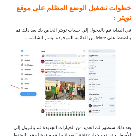
خطوات تشغيل الوضع المظلم على موقع
تويتر :
في البداية قم بالدخول إلي حساب تويتر الخاص بك بعد ذلك قم
بالضغط على More من القائمة الموجودة بيسار الشاشة .
بعد ذلك ستظهر لك العديد من الخيارات الجديدة قم بالنزول إلي
الأسفل حتى تجد خيار Display وبجانبه أيقونه فرشاه قم بالضغط