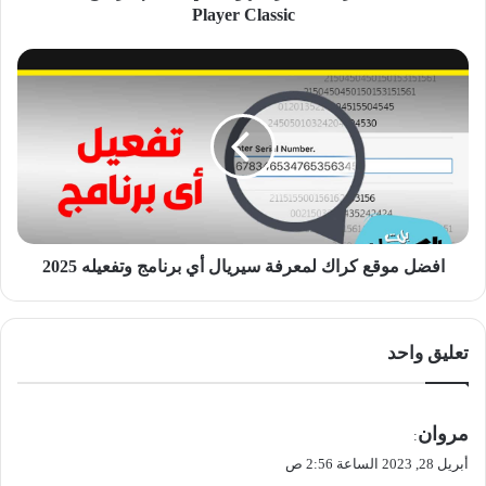
Classic
Player Classic
افضل
موقع
كراك
لمعرفة
سيريال
أي
برنامج
وتفعيله
2025
افضل موقع كراك لمعرفة سيريال أي برنامج وتفعيله 2025
تعليق واحد
ي
مروان
:
ق
أبريل 28, 2023 الساعة 2:56 ص
و