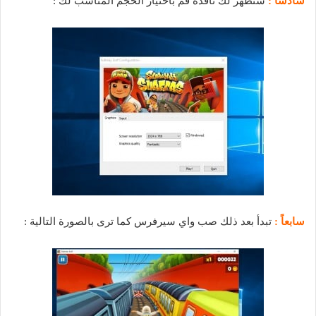
سادساً :
ستظهر لك نافذة قم باختيار الحجم المناسب لك :
سابعاً :
تبدأ بعد ذلك صب واي سيرفرس كما ترى بالصورة التالية :