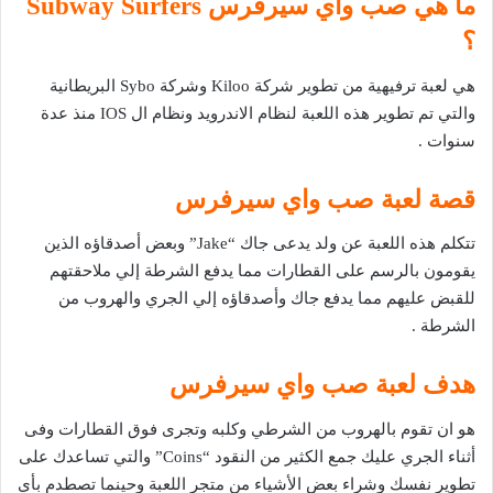
ما هي صب واي سيرفرس Subway Surfers
؟
هي لعبة ترفيهية من تطوير شركة Kiloo وشركة Sybo البريطانية
والتي تم تطوير هذه اللعبة لنظام الاندرويد ونظام ال IOS منذ عدة
سنوات .
قصة لعبة صب واي سيرفرس
تتكلم هذه اللعبة عن ولد يدعى جاك “Jake” وبعض أصدقاؤه الذين
يقومون بالرسم على القطارات مما يدفع الشرطة إلي ملاحقتهم
للقبض عليهم مما يدفع جاك وأصدقاؤه إلي الجري والهروب من
الشرطة .
هدف لعبة صب واي سيرفرس
هو ان تقوم بالهروب من الشرطي وكلبه وتجرى فوق القطارات وفى
أثناء الجري عليك جمع الكثير من النقود “Coins” والتي تساعدك على
تطوير نفسك وشراء بعض الأشياء من متجر اللعبة وحينما تصطدم بأي