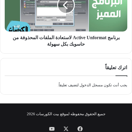
الملفات
المحذوفة
من
حاسوبك
بكل
سهولة
برنامج Active Unformat لاستعادة الملفات المحذوفة من
حاسوبك بكل سهولة
اترك تعليقاً
يجب أنت تكون
مسجل الدخول
لتضيف تعليقاً.
جميع الحقوق محفوظه لموقع
بيت الكورسات
2026
فيسبوك
‫X
‫YouTube