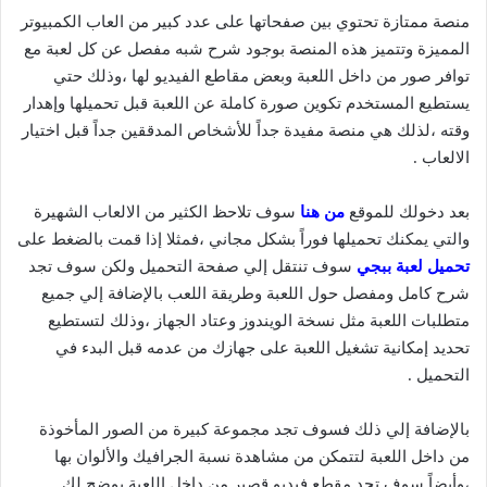
منصة ممتازة تحتوي بين صفحاتها على عدد كبير من العاب الكمبيوتر
المميزة وتتميز هذه المنصة بوجود شرح شبه مفصل عن كل لعبة مع
توافر صور من داخل اللعبة وبعض مقاطع الفيديو لها ،وذلك حتي
يستطيع المستخدم تكوين صورة كاملة عن اللعبة قبل تحميلها وإهدار
وقته ،لذلك هي منصة مفيدة جداً للأشخاص المدققين جداً قبل اختيار
الالعاب .
بعد دخولك للموقع
من هنا
سوف تلاحظ الكثير من الالعاب الشهيرة
والتي يمكنك تحميلها فوراً بشكل مجاني ،فمثلا إذا قمت بالضغط على
تحميل لعبة ببجي
سوف تنتقل إلي صفحة التحميل ولكن سوف تجد
شرح كامل ومفصل حول اللعبة وطريقة اللعب بالإضافة إلي جميع
متطلبات اللعبة مثل نسخة الويندوز وعتاد الجهاز ،وذلك لتستطيع
تحديد إمكانية تشغيل اللعبة على جهازك من عدمه قبل البدء في
التحميل .
بالإضافة إلي ذلك فسوف تجد مجموعة كبيرة من الصور المأخوذة
من داخل اللعبة لتتمكن من مشاهدة نسبة الجرافيك والألوان بها
،وأيضاً سوف تجد مقطع فيديو قصير من داخل اللعبة يوضح لك