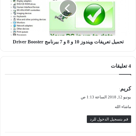
10
و
8
و
7
ببرنامج
Driver
تحميل تعريفات ويندوز 10 و 8 و 7 ببرنامج Driver Booster
Booster
‫4 تعليقات
ي
كريم
:
ق
يونيو 12, 2018 الساعة 1:13 ص
و
ماشاء الله
ل
قم بتسجيل الدخول للرد