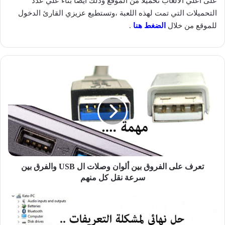
على اعلي الالعاب تحميلاً من الموقع وذلك أيضاً بناء علي عدد
التحميلات التي تمت لهذه اللعبة ،وتستطيع عزيزي القارئ الدخول
للموقع من خلال
الضغط هنا
.
تعرف
على
الفروق
بين
ألوان
وصلات
ال
USB
والفرق
بين
تعرف على الفروق بين ألوان وصلات ال USB والفرق بين
سرعة
سرعة نقل كل منهم
نقل
كل
تحميل
منهم
تعريفات
ويندوز