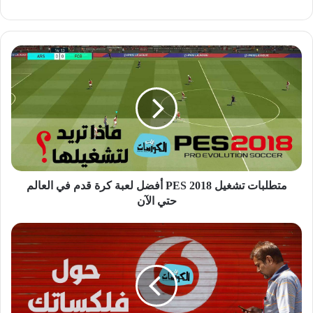
متطلبات
تشغيل
PES
2018
أفضل
لعبة
كرة
قدم
في
العالم
متطلبات تشغيل PES 2018 أفضل لعبة كرة قدم في العالم
حتي
حتي الآن
الآن
طريقة
تحويل
فليكسات
فودافون
2024
بكود